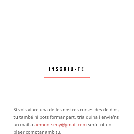
ine al Trail Sant
Esteve.
INSCRIU-TE
Si vols viure una de les nostres curses des de dins,
tu també hi pots formar part, tria quina i envie’ns
un mail a
aemontseny@gmail.com
serà tot un
plaer comptar amb tu.