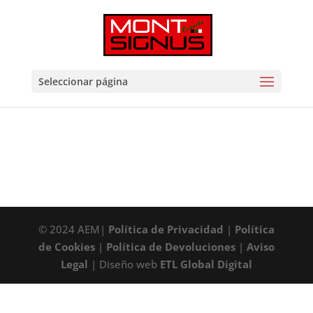
Seleccionar página
© 2024 AEM|
Política de Privacidad
|
Política
de Cookies
|
Política de Devoluciones
|
Aviso
Legal
| Diseño web
ETL Global Digital